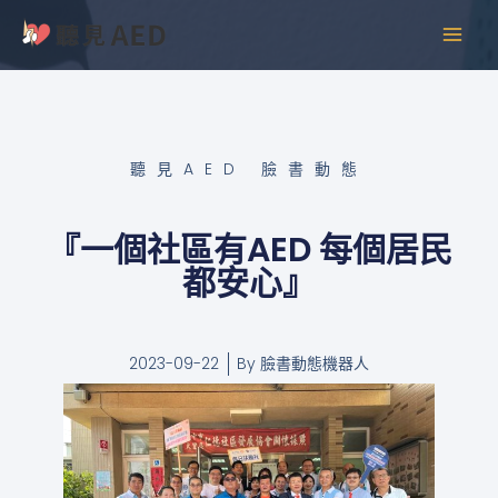
跳
MAI
至
MEN
主
要
內
容
聽見AED 臉書動態
『一個社區有AED 每個居民
都安心』
2023-09-22
By
臉書動態機器人