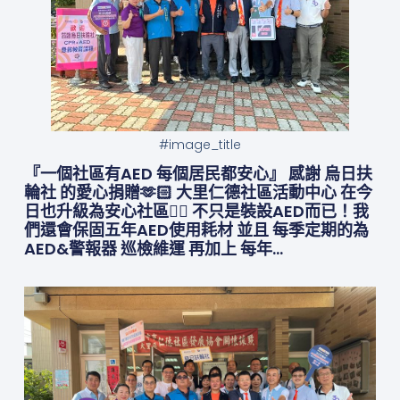
#image_title
『一個社區有AED 每個居民都安心』 感謝 烏日扶
輪社 的愛心捐贈🫶🏻 大里仁德社區活動中心 在今
日也升級為安心社區❤️‍🔥 不只是裝設AED而已！我
們還會保固五年AED使用耗材 並且 每季定期的為
AED&警報器 巡檢維運 再加上 每年…