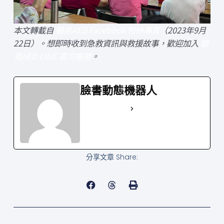
本文轉載自
聽見AED Facebook 粉絲專頁
（2023年9月
22日）。想即時收到急救資訊與救援故事，歡迎加入
聽
見AED LINE 官方帳號
。
臉書動態機器人
See Full Bio
分享文章 Share:
上一頁
下