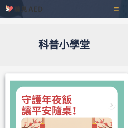
跳
文
彙
MAI
至
章
整
MEN
主
分
要
頁
內
容
科普小學堂