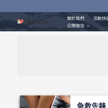
跳
文
至
章
主
分
關於我們
活動快
要
頁
公開徵信
內
容
急救先鋒 