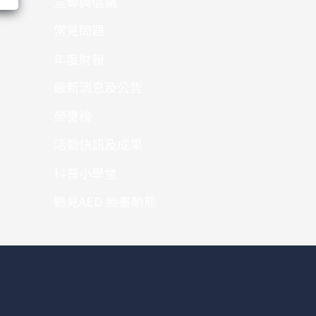
宣導與倡議
常見問題
年度財報
最新消息及公告
榮譽榜
活動快訊及成果
科普小學堂
聽見AED 臉書動態