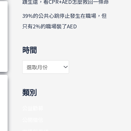
蹟生還，看CPR+AED怎麼救回一條命
39%的公共心跳停止發生在職場，但
只有2%的職場裝了AED
時間
類別
公益勸募
公開徵信