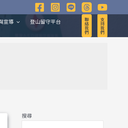
彙
整
聯
支
與宣導
登山留守平台
絡
持
我
我
們
們
搜尋