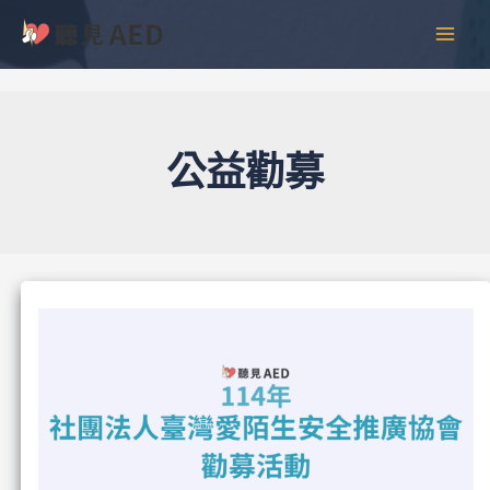
跳
彙
MAI
至
整
MEN
主
要
內
容
公益勸募