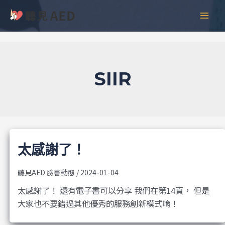
跳
彙
MAI
至
整
MEN
主
要
內
容
SIIR
太感謝了！
聽見AED 臉書動態
/
2024-01-04
太感謝了！ 還有電子書可以分享 我們在第14頁， 但是
大家也不要錯過其他優秀的服務創新模式唷！