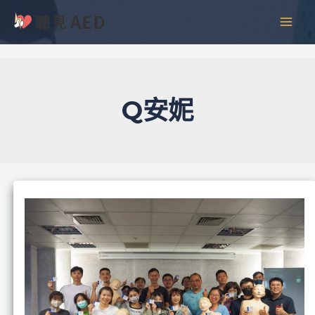
跳
彙
MAI
至
整
MEN
主
要
內
容
Q安妮