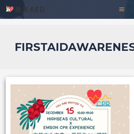
跳
彙
MAI
至
整
MEN
主
要
內
容
FIRSTAIDAWARENE