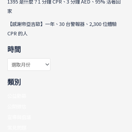
1395 是什麼？1 分鐘 CPR、3 分鐘 AED、95% 活著回
家
【感謝帝亞吉歐】一年、30 台警報器、2,300 位體驗
CPR 的人
時間
類別
公益勸募
公開徵信
宣導與倡議
常見問題