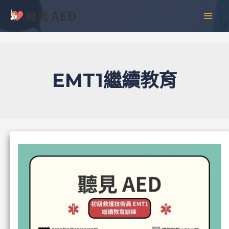
跳
彙
MAI
至
整
MEN
主
要
內
容
EMT1繼續教育