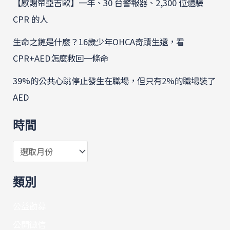
【感謝帝亞吉歐】一年、30 台警報器、2,300 位體驗
CPR 的人
生命之鏈是什麼？16歲少年OHCA奇蹟生還，看
CPR+AED怎麼救回一條命
39%的公共心跳停止發生在職場，但只有2%的職場裝了
AED
時間
類別
公益勸募
公開徵信