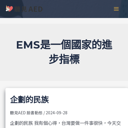
跳
彙
MAI
至
整
MEN
主
要
內
容
EMS是一個國家的進
步指標
企劃的民族
聽見AED 臉書動態
/
2024-09-28
企劃的民族 我有個心得，台灣要做一件事很快，今天交