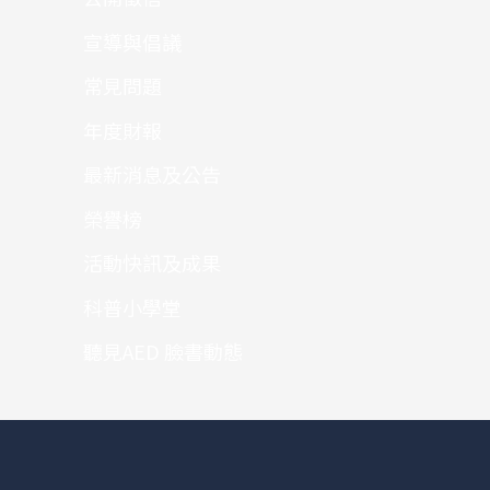
宣導與倡議
常見問題
年度財報
最新消息及公告
榮譽榜
活動快訊及成果
科普小學堂
聽見AED 臉書動態