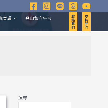
彙
整
聯
支
與宣導
登山留守平台
絡
持
我
我
們
們
搜尋