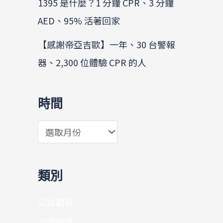
1395 是什麼？1 分鐘 CPR、3 分鐘
AED、95% 活著回家
【感謝帝亞吉歐】一年、30 台警報
器、2,300 位體驗 CPR 的人
時間
類別
公益勸募
公開徵信