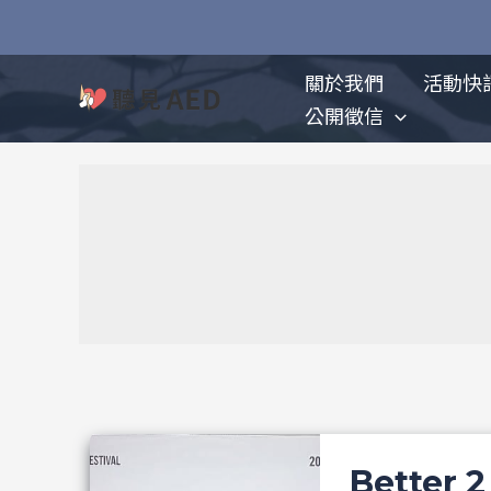
跳
至
主
關於我們
活動快
要
公開徵信
內
容
Bette