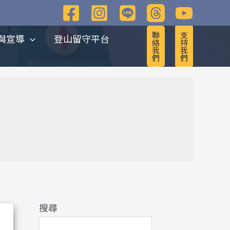
彙
整
聯
支
與宣導
登山留守平台
絡
持
我
我
們
們
搜尋