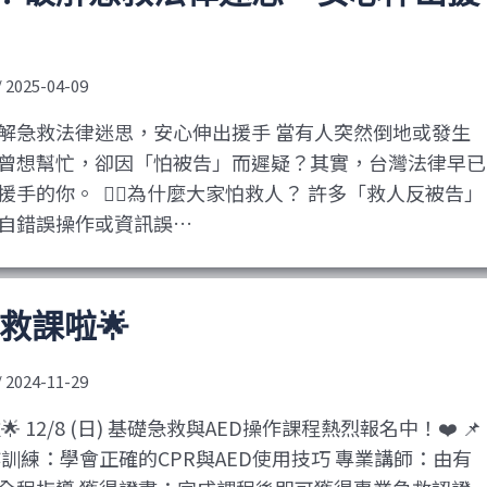
/
2025-04-09
破解急救法律迷思，安心伸出援手 當有人突然倒地或發生
曾想幫忙，卻因「怕被告」而遲疑？其實，台灣法律早已
手的你。 ​ 🙋‍♂️為什麼大家怕救人？ 許多「救人反被告」
自錯誤操作或資訊誤…
急救課啦🌟
/
2024-11-29
🌟 12/8 (日) 基礎急救與AED操作課程熱烈報名中！❤️ 📌
訓練：學會正確的CPR與AED使用技巧 專業講師：由有