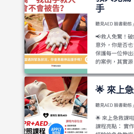
手
聽見AED 臉書動態
📢救人免驚！
意外，你是否也
保護每一位伸出援
的案例，其實源
🌟 來上
聽見AED 臉書動態
🌟 來上急救課啦
課程亮點： 實作