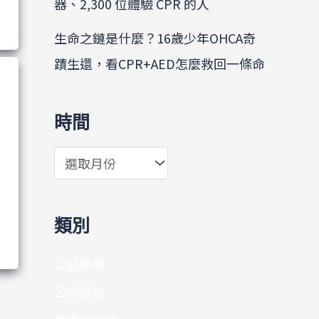
器、2,300 位體驗 CPR 的人
生命之鏈是什麼？16歲少年OHCA奇
蹟生還，看CPR+AED怎麼救回一條命
時間
類別
公益勸募
公開徵信