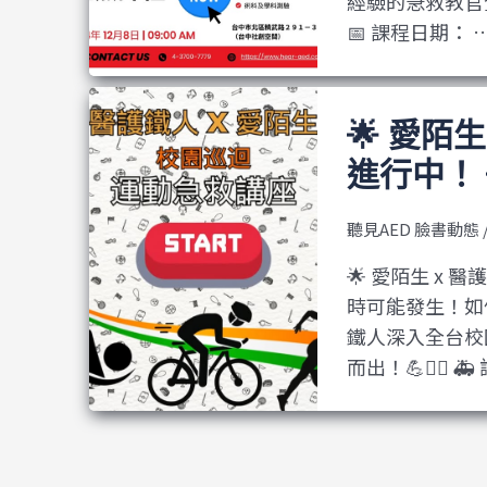
經驗的急救教官
📅 課程日期： 
🌟 愛陌
進行中！ 
聽見AED 臉書動態
🌟 愛陌生 x
時可能發生！如
鐵人深入全台校
而出！💪👩‍⚕️ 