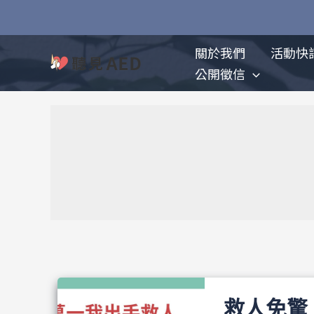
跳
至
主
關於我們
活動快
要
公開徵信
內
容
救人免驚