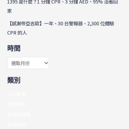
1395 是什麼？1 分鐘 CPR、3 分鐘 AED、95% 活著回
家
【感謝帝亞吉歐】一年、30 台警報器、2,300 位體驗
CPR 的人
時間
類別
公益勸募
公開徵信
宣導與倡議
常見問題