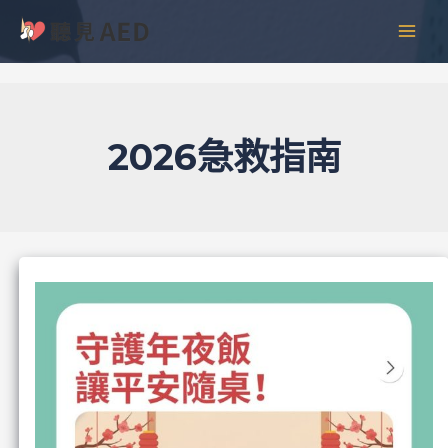
跳
彙
MAI
至
整
MEN
主
要
內
容
2026急救指南