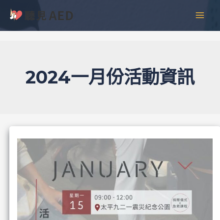
跳
彙
MAI
至
整
MEN
主
要
內
容
2024一月份活動資訊