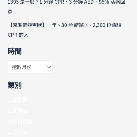
1395 是什麼？1 分鐘 CPR、3 分鐘 AED、95% 活著回
家
【感謝帝亞吉歐】一年、30 台警報器、2,300 位體驗
CPR 的人
時間
類別
公益勸募
公開徵信
宣導與倡議
常見問題