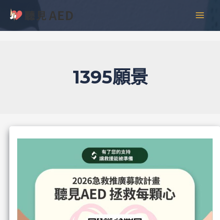
跳
彙
MAI
至
整
MEN
主
要
內
容
1395願景