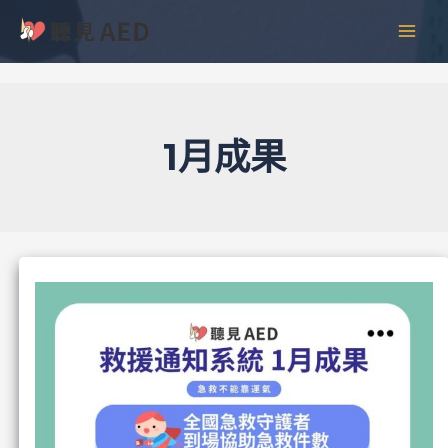
跳
彙
MAI
至
整
MEN
主
要
內
容
1月成果