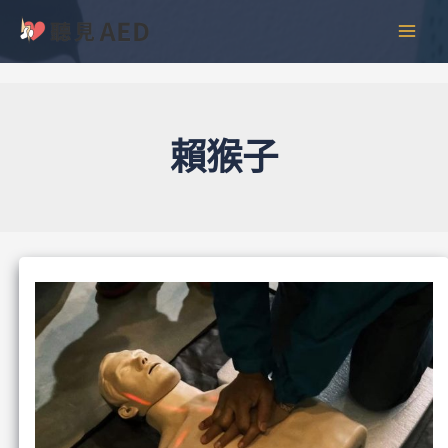
跳
彙
MAI
至
整
MEN
主
要
內
容
賴猴子