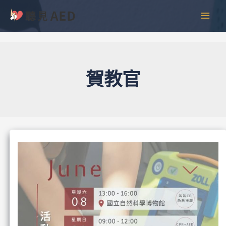
跳
彙
MAI
至
整
MEN
主
要
內
容
賀教官