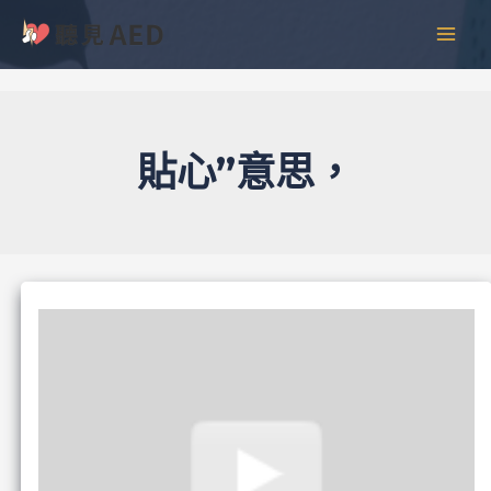
跳
彙
MAI
至
整
MEN
主
要
內
容
貼心”意思，