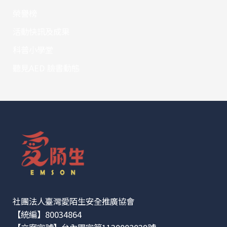
榮譽榜
活動快訊及成果
科普小學堂
聽見AED 臉書動態
社團法人臺灣愛陌生安全推廣協會
【統編】80034864