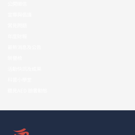
公開徵信
宣導與倡議
常見問題
年度財報
最新消息及公告
榮譽榜
活動快訊及成果
科普小學堂
聽見AED 臉書動態