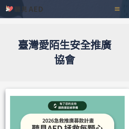
跳
彙
MAI
至
整
MEN
主
要
內
容
臺灣愛陌生安全推廣
協會