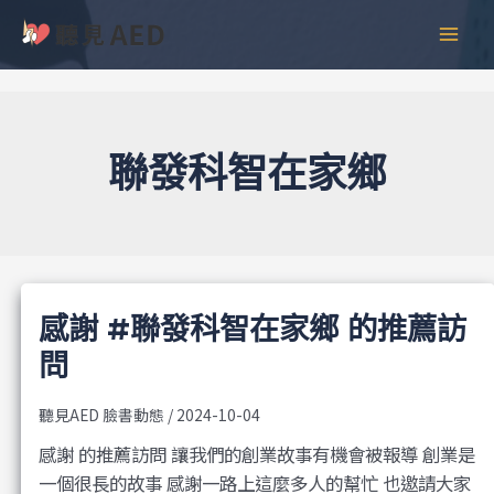
跳
彙
MAI
至
整
MEN
主
要
內
容
聯發科智在家鄉
感謝 #聯發科智在家鄉 的推薦訪
問
聽見AED 臉書動態
/
2024-10-04
感謝 的推薦訪問 讓我們的創業故事有機會被報導 創業是
一個很長的故事 感謝一路上這麼多人的幫忙 也邀請大家