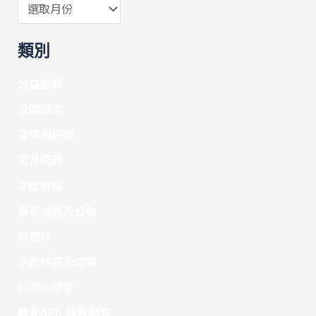
類別
公益勸募
公開徵信
宣導與倡議
常見問題
年度財報
最新消息及公告
榮譽榜
活動快訊及成果
科普小學堂
聽見AED 臉書動態