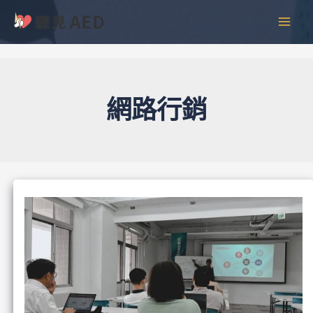
跳
彙
MAI
至
整
MEN
主
要
內
容
網路行銷