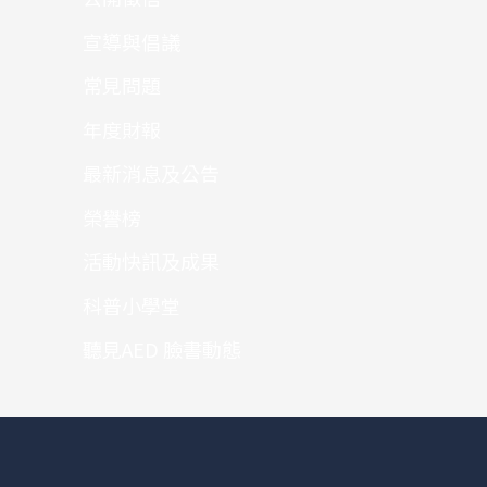
宣導與倡議
常見問題
年度財報
最新消息及公告
榮譽榜
活動快訊及成果
科普小學堂
聽見AED 臉書動態