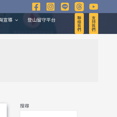
彙
整
聯
支
與宣導
登山留守平台
絡
持
我
我
們
們
搜尋