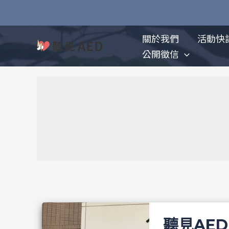
跳
至
主
關於我們
活動快
要
公開徵信
內
容
聽見AE