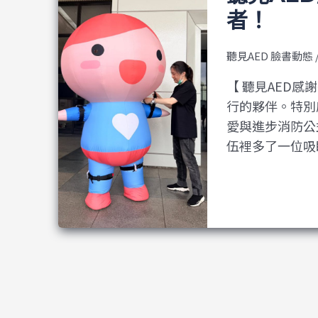
者！
聽見AED 臉書動態
【 聽見AED
行的夥伴。特別
愛與進步消防公
伍裡多了一位吸