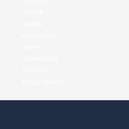
宣導與倡議
常見問題
年度財報
最新消息及公告
榮譽榜
活動快訊及成果
科普小學堂
聽見AED 臉書動態