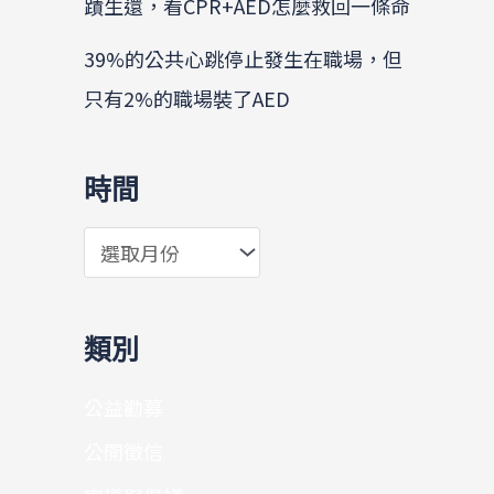
蹟生還，看CPR+AED怎麼救回一條命
39%的公共心跳停止發生在職場，但
只有2%的職場裝了AED
時間
類別
公益勸募
公開徵信