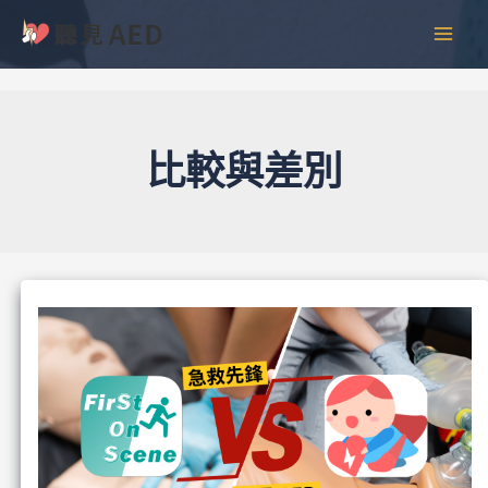
跳
彙
MAI
至
整
MEN
主
要
內
容
比較與差別