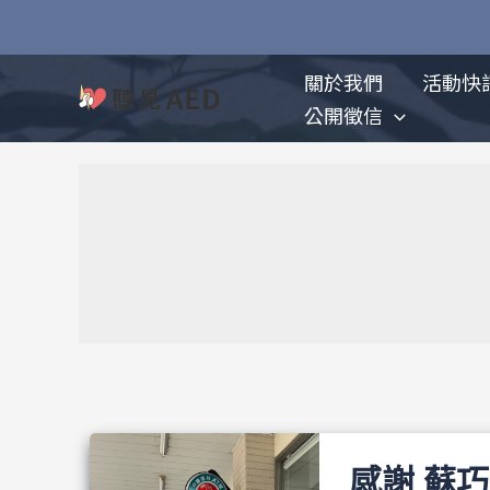
跳
至
主
關於我們
活動快
要
公開徵信
內
容
感謝 蘇