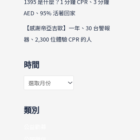
1395 是什麼？1 分鐘 CPR、3 分鐘
AED、95% 活著回家
【感謝帝亞吉歐】一年、30 台警報
器、2,300 位體驗 CPR 的人
時間
類別
公益勸募
公開徵信