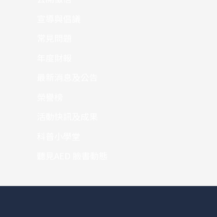
宣導與倡議
常見問題
年度財報
最新消息及公告
榮譽榜
活動快訊及成果
科普小學堂
聽見AED 臉書動態