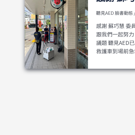
聽見AED 臉書動態
感謝 蘇巧慧 
跟我們一起努力
議題 聽見AE
救護車到場前急