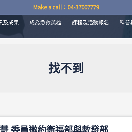
Make a call：04-37007779
訊及成果
成為急救英雄
課程及活動報名
科普
找不到
巧慧 委員邀約衛福部與數發部