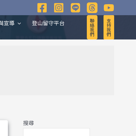
彙
整
聯
支
與宣導
登山留守平台
絡
持
我
我
們
們
搜尋