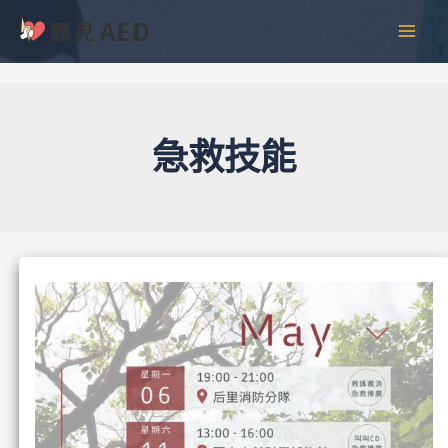
跳
彙
MAI
至
整
MEN
主
要
內
容
急救技能