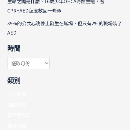
生命之鏈是什麼？16歲少年OHCA奇蹟生還，看
CPR+AED怎麼救回一條命
39%的公共心跳停止發生在職場，但只有2%的職場裝了
AED
時間
類別
公益勸募
公開徵信
宣導與倡議
常見問題