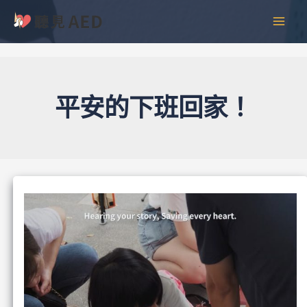
跳
彙
MAI
至
整
MEN
主
要
內
容
平安的下班回家！