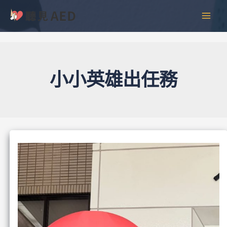
跳
彙
MAI
至
整
MEN
主
要
內
容
小小英雄出任務