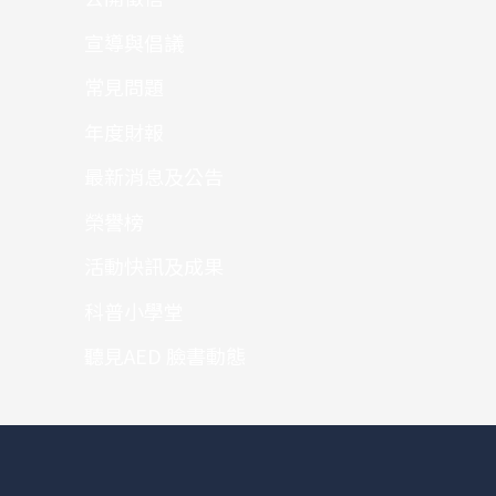
宣導與倡議
常見問題
年度財報
最新消息及公告
榮譽榜
活動快訊及成果
科普小學堂
聽見AED 臉書動態