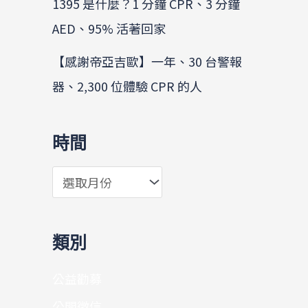
1395 是什麼？1 分鐘 CPR、3 分鐘
AED、95% 活著回家
【感謝帝亞吉歐】一年、30 台警報
器、2,300 位體驗 CPR 的人
時間
類別
公益勸募
公開徵信