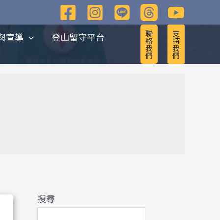
彙
整
聯
支
與宣導
登山留守平台
絡
持
我
我
們
們
搜尋