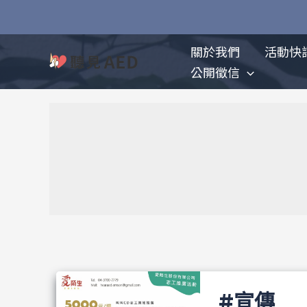
跳
至
主
關於我們
活動快
要
公開徵信
內
容
#宣傳