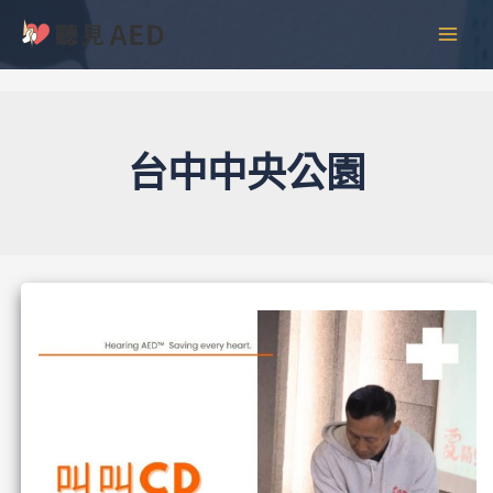
跳
彙
MAI
至
整
MEN
主
要
內
容
台中中央公園