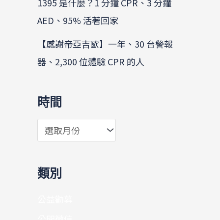
1395 是什麼？1 分鐘 CPR、3 分鐘
AED、95% 活著回家
【感謝帝亞吉歐】一年、30 台警報
器、2,300 位體驗 CPR 的人
時間
類別
公益勸募
公開徵信