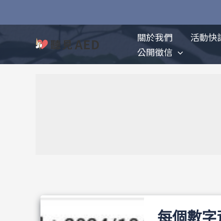
跳
至
主
關於我們
活動快
要
公開徵信
內
容
每個數字