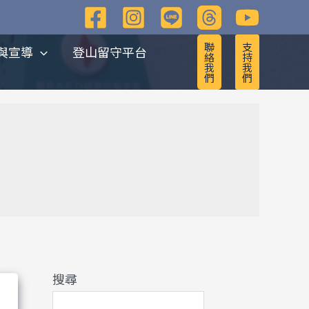
彙
整
聯
支
與宣導
登山留守平台
絡
持
我
我
們
們
搜尋