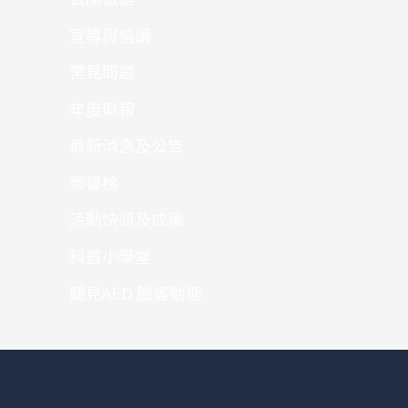
宣導與倡議
常見問題
年度財報
最新消息及公告
榮譽榜
活動快訊及成果
科普小學堂
聽見AED 臉書動態