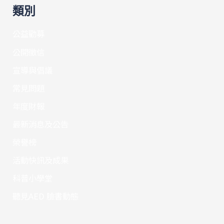
類別
公益勸募
公開徵信
宣導與倡議
常見問題
年度財報
最新消息及公告
榮譽榜
活動快訊及成果
科普小學堂
聽見AED 臉書動態