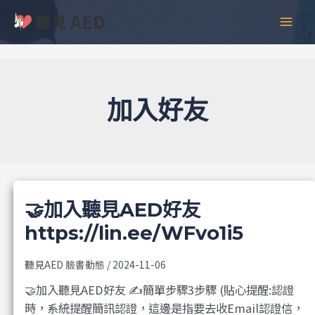
跳
彙
MAI
至
整
MEN
主
要
內
容
加入好友
🤝加入聽見AED好友
https://lin.ee/WFvo1i5
聽見AED 臉書動態
/
2024-11-06
🤝加入聽見AED好友 ✍️簡單步驟3步驟 (貼心提醒:認證
時，系統提醒簡訊認證，這邊是指要去收Email認證信，