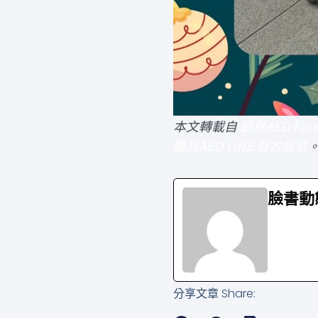
本文轉載自
聽見AED Fac
聽見AED LINE 官方帳號
臉書動
See Full
分享文章 Share: