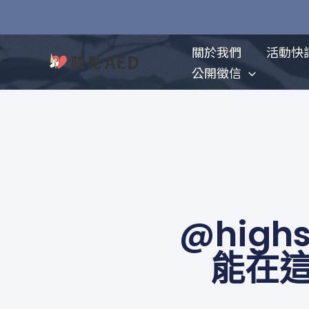
跳
至
主
關於我們
活動快
要
公開徵信
內
容
@high
能在