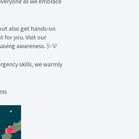
 everyone as we embrace
 but also get hands-on
 for you. Visit our
-saving awareness. 🩺💡
rgency skills, we warmly
ess