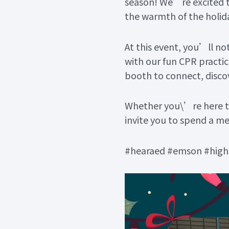
season! We’re excited t
the warmth of the holid
At this event, you’ll no
with our fun CPR practic
booth to connect, discov
Whether you\’re here to
invite you to spend a me
#hearaed #emson #highs