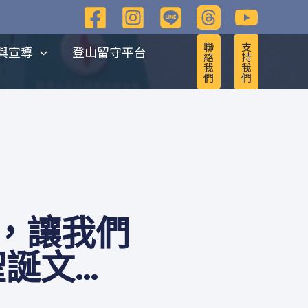
聯
支
與宣導
登山留守平台
絡
持
我
我
們
們
邀請，讓我們
誕文…