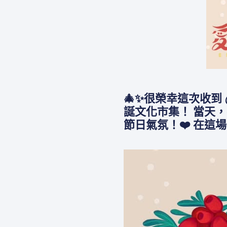
🎄✨很榮幸這次收到 
誕文化市集！ 當天，
節日氣氛！❤️ 在