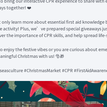
o bring our interactive CPR experience to share with
ays together! ❤️
t only learn more about essential first aid knowledge
e activity! Plus, we’ve prepared special giveaways just
er the importance of CPR skills, and help spread life
 enjoy the festive vibes or you are curious about eme
aningful Christmas with us! 🎅🎁
easculture #ChristmasMarket #CPR #FirstAidAwaren