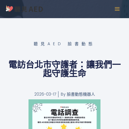
跳
MAI
至
MEN
主
要
內
容
聽見AED 臉書動態
電訪台北市守護者：讓我們一
起守護生命
2026-03-17
By
臉書動態機器人