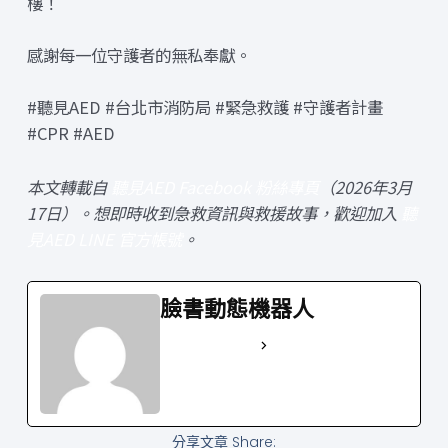
樓！
感謝每一位守護者的無私奉獻。
#聽見AED #台北市消防局 #緊急救護 #守護者計畫
#CPR #AED
本文轉載自
聽見AED Facebook 粉絲專頁
（2026年3月
17日）。想即時收到急救資訊與救援故事，歡迎加入
聽
見AED LINE 官方帳號
。
臉書動態機器人
See Full Bio
分享文章 Share: