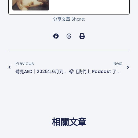
分享文章 Share:
上一頁
下
Previous
Next
聽見AED｜2025年6月到場成果揭曉
🎧【我們上 Podcast 了！】 #別人的工作最有趣
相關文章