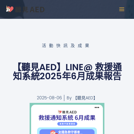
跳
MAI
至
MEN
主
要
內
容
活動快訊及成果
【聽見AED】LINE@ 救援通
知系統2025年6月成果報告
2025-08-06
By
【聽見AED】